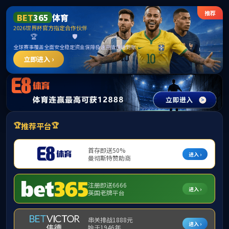
bevictor伟德国际1946官网 - 源自英国
品质与环保
>
实验室
>
电路应用与测试
>
部分
质量方针
测试分析仪器
环境方针
体系认证
绿色承诺
实验室